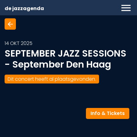
menu
de jazzagenda
arrow_back
14
OKT
2025
SEPTEMBER JAZZ SESSIONS
- September Den Haag
Dit concert heeft al plaatsgevonden.
Info & Tickets