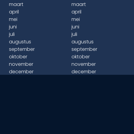
maart
maart
april
april
mei
mei
juni
juni
juli
juli
augustus
augustus
september
september
oktober
oktober
november
november
december
december
2026
Amsterdam
Rotterdam
januari
Utrecht
februari
Haarlem
maart
Den Haag
april
Eindhoven
mei
Tilburg
juni