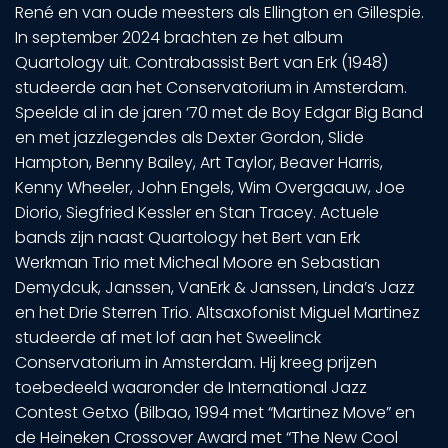
René en van oude meesters als Ellington en Gillespie.
In september 2024 brachten ze het album
Quartology uit. Contrabassist Bert van Erk (1948)
studeerde aan het Conservatorium in Amsterdam.
Speelde al in de jaren ‘70 met de Boy Edgar Big Band
en met jazzlegendes als Dexter Gordon, Slide
Hampton, Benny Bailey, Art Taylor, Beaver Harris,
Kenny Wheeler, John Engels, Wim Overgaauw, Joe
Diorio, Siegfried Kessler en Stan Tracey. Actuele
bands zijn naast Quartology het Bert van Erk
Werkman Trio met Micheal Moore en Sebastian
Demydcuk, Janssen, VanErk & Janssen, Linda’s Jazz
en het Drie Sterren Trio. Altsaxofonist Miguel Martinez
studeerde af met lof aan het Sweelinck
Conservatorium in Amsterdam. Hij kreeg prijzen
toebedeeld waaronder de International Jazz
Contest Getxo (Bilbao, 1994 met “Martinez Move” en
de Heineken Crossover Award met “The New Cool