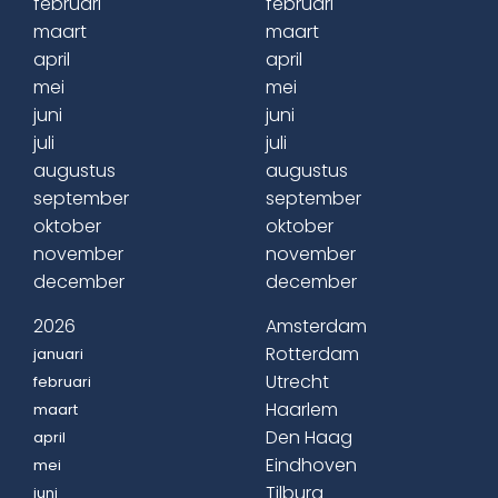
februari
februari
maart
maart
april
april
mei
mei
juni
juni
juli
juli
augustus
augustus
september
september
oktober
oktober
november
november
december
december
2026
Amsterdam
Rotterdam
januari
Utrecht
februari
Haarlem
maart
Den Haag
april
Eindhoven
mei
Tilburg
juni