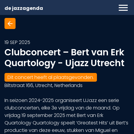
menu
de jazzagenda
arrow_back
19
SEP
2025
Clubconcert – Bert van Erk
Quartology - Ujazz Utrecht
Dit concert heeft al plaatsgevonden.
Biltstraat 166, Utrecht, Netherlands
In seizoen 2024-2025 organiseert UJazz een serie
clubconcerten, elke 3e vrijdag van de maand. Op
vrijdag 19 september 2025 met Bert van Erk
Quartology Quartology speelt ‘Greatest Hits’ uit Bert’s
productie van deze eeuw, stukken van Miguel en