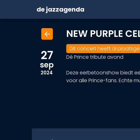
de jazzagenda
NEW PURPLE CE
arrow_back
Dit concert heeft al plaatsg
27
Dé Prince tribute avond
sep
Deze eerbetoonshow biedt een 
2024
voor alle Prince-fans. Echte 