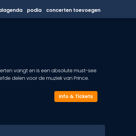
valagenda
podia
concerten toevoegen
certen vangt en is een absolute must-see
efde delen voor de muziek van Prince.
Info & Tickets