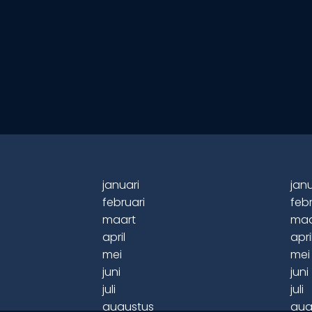
januari
janu
februari
febr
maart
maa
april
apri
mei
mei
juni
juni
juli
juli
augustus
aug