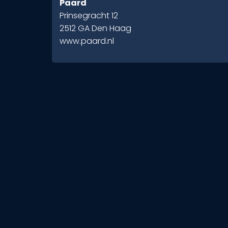
Paard
Prinsegracht 12
2512 GA Den Haag
www.paard.nl