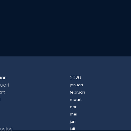
ari
2026
uari
januari
rt
februari
l
maart
april
mei
juni
ustus
juli